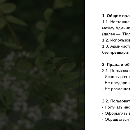
1. Общие по
1.1. Настояще
между Админис
(далее — "Пол
1.2. Использо
1.3. Админист
без предварит
2. Права и о
2.1. Пользова
- Использоват
- Не предприн
- Не размеща
2.2. Пользова
- Получать ин
- Оформлять з
- Обращаться