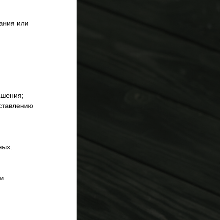
вания или
ашения;
оставлению
ных.
ти