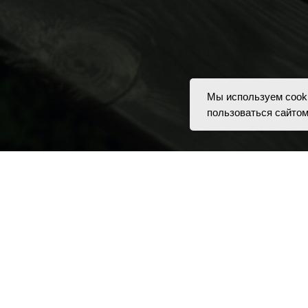
Мы используем cook
пользоваться сайто
Html code will be here
м, пожалуйста, ознакомьтесь с
пользовательским соглашением
и
политикой
, тексты и видеоматериалы принадлежат их владельцам и использованы дл
Индивидуальный предприниматель Лазарева Наталья Александровна
ИНН 500603188652 / ОГРНИП 324508100492810
svet@candle-perfumes.ru +79292463738