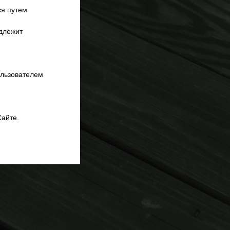
ся путем
одлежит
ользователем
Сайте.