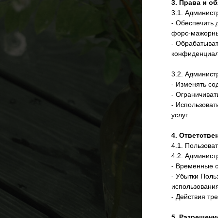
3. Права и о
3.1. Админист
- Обеспечить 
форс-мажорны
- Обрабатыват
конфиденциал
3.2. Админист
- Изменять со
- Ограничиват
- Использоват
услуг.
4. Ответстве
4.1. Пользова
4.2. Админист
- Временные с
- Убытки Поль
использования
- Действия тр
5. Разрешени