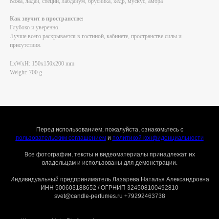
Кожа, ладан, специи, лабданум, брусника, кедр, мускус, амбра
Как звучит в пространстве:
Глубоко и уверенно.
Лучше всего раскрывается в гостиной, кабинете, пространстве силы и
присутствия.
LxWxH: 150x150x200 mm
Weight: 700 g
Перед использованием, пожалуйста, ознакомьтесь с
пользовательским соглашением
и
политикой конфиденциальности
Все фотографии, тексты и видеоматериалы принадлежат их
владельцам и использованы для демонстрации.
Индивидуальный предприниматель Лазарева Наталья Александровна
ИНН 500603188652 / ОГРНИП 324508100492810
svet@candle-perfumes.ru +79292463738