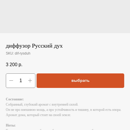
диффузор Русский дух
SKU:
dif-rysduh
3 200
р.
выбрать
Состояние:
Собранный, глубокий аромат с внутренней силой.
Он не про внешнюю мощь, а про устойчивость и тишину, в которой есть опора.
Аромат дома, который стоит на своей земле.
Ноты: